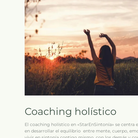
Coaching holístico
El coaching holístico en «StarEnSintonía» se centra en
en desarrollar el equilibrio entre mente, cuerpo, emo
vivir en sintonía contigo mismo, con los demás y c