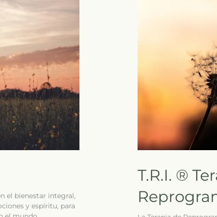
T.R.I. ® Te
Reprogram
 el bienestar integral,
ciones y espíritu, para
on el mundo.