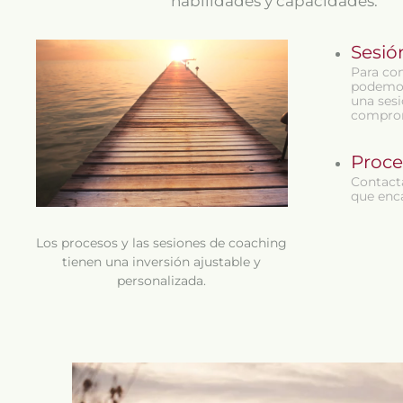
habilidades y capacidades.
Sesió
Para co
podemos 
una sesi
compro
Proce
Contact
que enca
Los procesos y las sesiones de coaching
tienen una inversión ajustable y
personalizada.