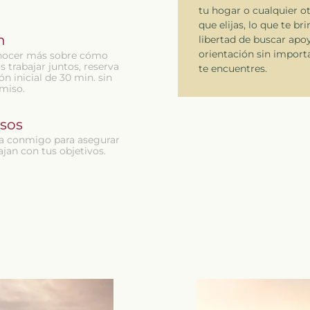
tu hogar o cualquier o
que elijas, lo que te bri
n
libertad de buscar apo
orientación sin import
nocer más sobre cómo
trabajar juntos, reserva
te encuentres.
ón inicial de 30 min. sin
miso.
sos
a conmigo para asegurar
jan con tus objetivos.