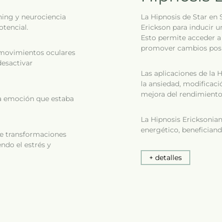
ing y neurociencia
La Hipnosis de Star en 
tencial.
Erickson para inducir u
Esto permite acceder a
promover cambios posi
s movimientos oculares
esactivar
Las aplicaciones de la H
la ansiedad, modificació
mejora del rendimiento
sa emoción que estaba
La Hipnosis Ericksonian
energético, beneficiand
te transformaciones
ndo el estrés y
+ detalles