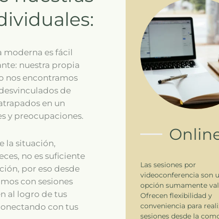
dividuales:
a moderna es fácil
nte: nuestra propia
do nos encontramos
 desvinculados de
 atrapados en un
es y preocupaciones.
Onlin
 la situación,
ces, no es suficiente
Las sesiones por
ción, por eso desde
videoconferencia son 
amos con sesiones
opción sumamente vali
 al logro de tus
Ofrecen flexibilidad y
conveniencia para reali
 conectando con tus
sesiones desde la com