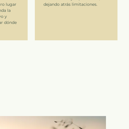
tro lugar
dejando atrás limitaciones.
nda la
yo y
ar dónde