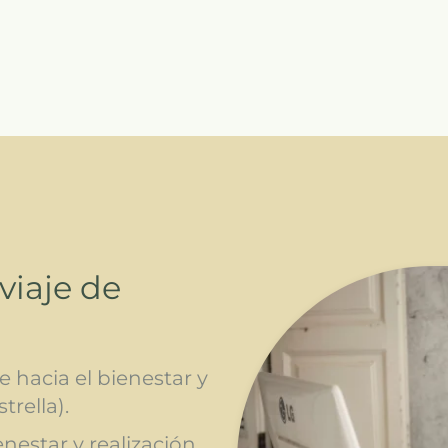
viaje de
 hacia el bienestar y
trella).
nestar y realización