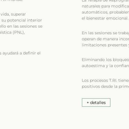
La Terapia de Reprogram
naturales para modifica
automáticos, probable
vida, superar
el bienestar emocional.
 su potencial interior
ello en las sesiones se
stica (PNL),
En las sesiones se trab
operan de manera inco
limitaciones presentes 
 ayudará a definir el
Eliminando los bloqueo
autoestima y la confian
Los procesos T.RI. tien
positivos desde la prim
+ detalles